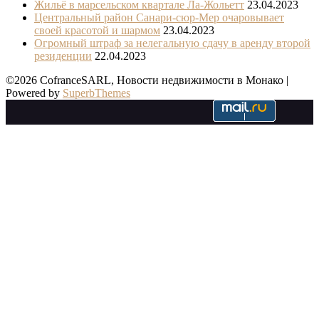
Жильё в марсельском квартале Ла-Жольетт
23.04.2023
Центральный район Санари-сюр-Мер очаровывает
своей красотой и шармом
23.04.2023
Огромный штраф за нелегальную сдачу в аренду второй
резиденции
22.04.2023
©2026 CofranceSARL, Новости недвижимости в Монако
|
Powered by
SuperbThemes