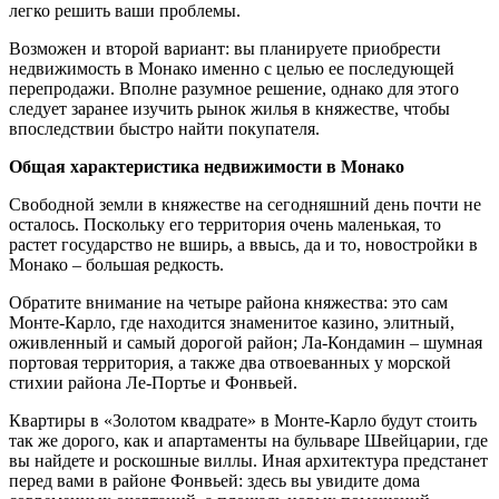
легко решить ваши проблемы.
Возможен и второй вариант: вы планируете приобрести
недвижимость в Монако именно с целью ее последующей
перепродажи. Вполне разумное решение, однако для этого
следует заранее изучить рынок жилья в княжестве, чтобы
впоследствии быстро найти покупателя.
Общая характеристика недвижимости в Монако
Свободной земли в княжестве на сегодняшний день почти не
осталось. Поскольку его территория очень маленькая, то
растет государство не вширь, а ввысь, да и то, новостройки в
Монако – большая редкость.
Обратите внимание на четыре района княжества: это сам
Монте-Карло, где находится знаменитое казино, элитный,
оживленный и самый дорогой район; Ла-Кондамин – шумная
портовая территория, а также два отвоеванных у морской
стихии района Ле-Портье и Фонвьей.
Квартиры в «Золотом квадрате» в Монте-Карло будут стоить
так же дорого, как и апартаменты на бульваре Швейцарии, где
вы найдете и роскошные виллы. Иная архитектура предстанет
перед вами в районе Фонвьей: здесь вы увидите дома