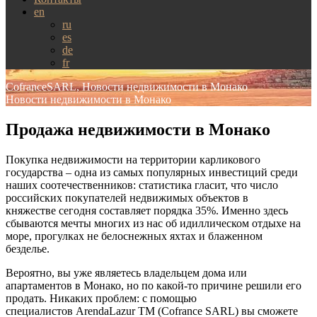
en
ru
es
de
fr
CofranceSARL, Новости недвижимости в Монако
Новости недвижимости в Монако
Продажа недвижимости в Монако
Покупка недвижимости на территории карликового
государства – одна из самых популярных инвестиций среди
наших соотечественников: статистика гласит, что число
российских покупателей недвижимых объектов в
княжестве сегодня составляет порядка 35%. Именно здесь
сбываются мечты многих из нас об идиллическом отдыхе на
море, прогулках не белоснежных яхтах и блаженном
безделье.
Вероятно, вы уже являетесь владельцем дома или
апартаментов в Монако, но по какой-то причине решили его
продать. Никаких проблем: с помощью
специалистов ArendaLazur TM (Cofrance SARL) вы сможете