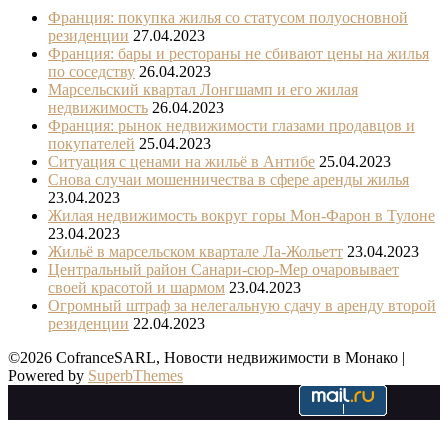
Франция: покупка жилья со статусом полуосновной
резиденции
27.04.2023
Франция: бары и рестораны не сбивают цены на жилья
по соседству
26.04.2023
Марсельский квартал Лонгшамп и его жилая
недвижимость
26.04.2023
Франция: рынок недвижимости глазами продавцов и
покупателей
25.04.2023
Ситуация с ценами на жильё в Антибе
25.04.2023
Снова случаи мошенничества в сфере аренды жилья
23.04.2023
Жилая недвижимость вокруг горы Мон-Фарон в Тулоне
23.04.2023
Жильё в марсельском квартале Ла-Жольетт
23.04.2023
Центральный район Санари-сюр-Мер очаровывает
своей красотой и шармом
23.04.2023
Огромный штраф за нелегальную сдачу в аренду второй
резиденции
22.04.2023
©2026 CofranceSARL, Новости недвижимости в Монако
|
Powered by
SuperbThemes